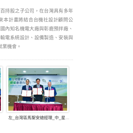
之百持股之子公司，在台灣具有多年
來本計畫將結合台機社設計顧問公
等國內知名機電大廠與彰鹿預拌廠、
及輸電系統設計、設備製造、安裝與
就業機會。
左_台灣區馬聖安總經理_中_星能股份有限公司蔡進發董事長_右_玉山能源有限公司尹和頓董事長.jpg