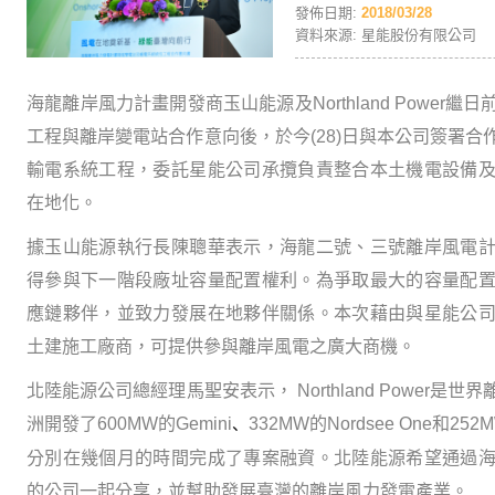
發佈日期:
2018/03/28
資料來源: 星能股份有限公司
海龍離岸風力計畫開發商玉山能源及Northland Power
工程與離岸變電站合作意向後，於今(28)日與本公司簽署
輸電系統工程，委託星能公司承攬負責整合本土機電設備
在地化。
據玉山能源執行長陳聰華表示，海龍二號、三號離岸風電
得參與下一階段廠址容量配置權利。為爭取最大的容量配
應鏈夥伴，並致力發展在地夥伴關係。本次藉由與星能公
土建施工廠商，可提供參與離岸風電之廣大商機。
北陸能源公司總經理馬聖安表示， Northland Power
洲開發了600MW的Gemini
332MW的Nordsee One和25
、
分別在幾個月的時間完成了專案融資。北陸能源希望通過
的公司一起分享，並幫助發展臺灣的離岸風力發電產業。