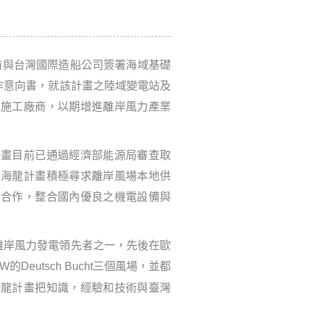
繼日前與台灣國際造船公司簽署海域基礎
合作意向書，就該計畫之陸域變電站及
及施工廠商，以期增進離岸風力產業
計畫目前已通過經濟部能源局審查取
置海龍計畫積極尋求離岸風場本地供
司合作，整合國內優良之機電設備與
是世界離岸風力發電領先者之一，先後在歐
2MW的Deutsch Bucht三個風場，並都
海龍計畫把知識，經驗和技術與臺灣