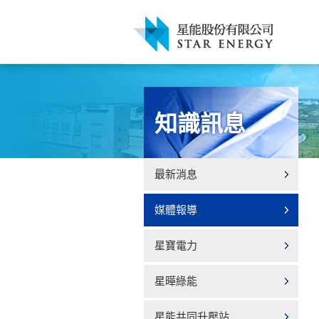
知識訊息
最新消息
媒體報導
星寶電力
星曄綠能
星能共同升壓站