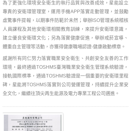
為了更強化環境安全衛生的執行品質與改善成效，星能設立
專責的安衛環管理室，運用手機
APP
落實走動管理，並鼓勵
虛驚事件提報，以期事件防範於未然；舉辦
ISO
管理系統稽核
人員課程及其他安衛環相關教育訓練，來提升安衛環意識，
建立優良安衛環文化；另為落實健康促進，舉辦戒菸宣導、
體重自主管理等活動，亦獲得健康職場認證
-
健康啟動標章。
感謝所有同仁努力落實職業安全衛生、共創安全友善的工作
環境，最終通過
TOSHMS
臺灣職業安全衛生管理系統驗證，
接軌國際標準，通過
TOSHMS
驗證是一個重要的安衛環里程
碑，星能將
TOSHMS
落實到公司營運管理，持續提升企業安
全文化，繼續往頂尖再生能源及電力專業工程公司邁進。