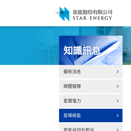
知識訊息
最新消息
媒體報導
星寶電力
星曄綠能
星能共同升壓站