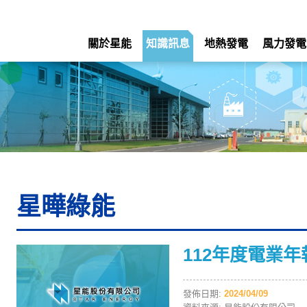
關於星能
知識訊息
地熱發電
風力發電
星曄綠能
112年度電業年
發佈日期:
2024/04/09