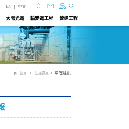
EN
|
中文
|
太陽光電
輸變電工程
營建工程
星曄綠能
首頁
知識訊息
報