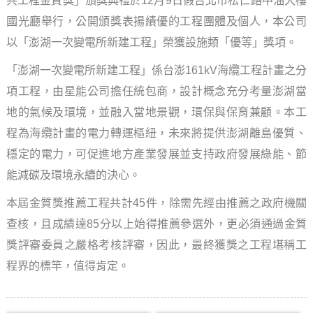
共工程金質獎」頒獎典禮於12月9日假台北市松仁路中油大樓
國光廳舉行，公開頒獎表揚績優的工程團體及個人，本公司
以「澎湖一次變電所新建工程」榮獲設施類「優等」獎項。
「澎湖一次變電所新建工程」係台澎161kV海纜工程計畫之分
項工程，由星能公司擔任統包商，設計概念充分考量澎湖當
地的氣候及環境，並融入當地景觀，環保與保育兼顧。本工
程為海纜計畫的電力轉運樞紐，未來將提供澎湖離島優質、
穩定的電力，可促進地方產業發展並支持政府發展綠能、節
能減碳及環境永續的決心。
本屆金質獎推薦工程共計45件，除需先經由推薦之政府機關
查核，且成績達85分以上始得推薦參選外，更必須通過金質
獎評審委員之嚴格考核評審，因此，最終獲獎之工程堪稱工
程界的標竿，值得肯定。